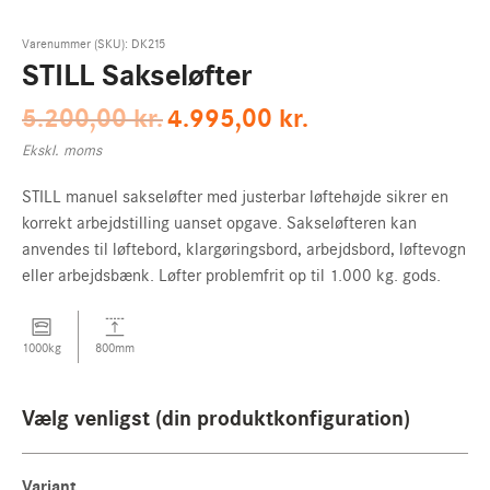
x
Webshop
+45 30 12 73 10
Varenummer (SKU):
DK215
STILL Sakseløfter
Live chat
5.200,00
kr.
4.995,00
kr.
Kontakt os på livechatten for at få svar på dine spørgsmål!
Ekskl. moms
Kontakt os
STILL manuel sakseløfter med justerbar løftehøjde sikrer en
korrekt arbejdstilling uanset opgave. Sakseløfteren kan
anvendes til løftebord, klargøringsbord, arbejdsbord, løftevogn
STILL MERCHANDISE
eller arbejdsbænk. Løfter problemfrit op til 1.000 kg. gods.
Min konto
1000kg
800mm
HOVEDSIDE
Vælg venligst (din produktkonfiguration)
Variant