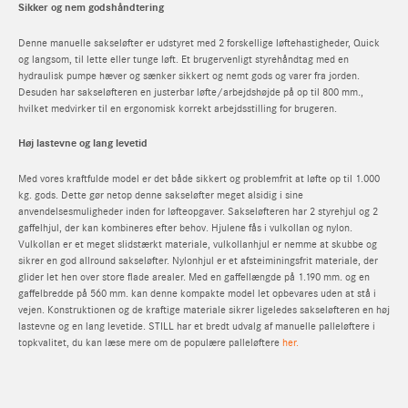
mellemtiden tilbyder den officielle STILL-onlinebutik et bredt
Sikker og nem godshåndtering
Firma
Telefon
(Påkrævet)
udvalg af lager- og materialehåndteringsudstyr af høj kvalitet,
herunder manuelle og elektriske gaffeltrucks, stablere og
Denne manuelle sakseløfter er udstyret med 2 forskellige løftehastigheder, Quick
og langsom, til lette eller tunge løft. Et brugervenligt styrehåndtag med en
ordreplukkere. Virksomheder i Estland, der ønsker at strømline
hydraulisk pumpe hæver og sænker sikkert og nemt gods og varer fra jorden.
deres logistik og øge produktiviteten, kan udforske disse
Desuden har sakseløfteren en justerbar løfte/arbejdshøjde på op til 800 mm.,
Adresselinje
E-mail
(Påkrævet)
avancerede løsninger for at optimere deres drift. Ved at
hvilket medvirker til en ergonomisk korrekt arbejdsstilling for brugeren.
integrere disse kraftfulde værktøjer kan virksomheder opnå en
Adresselinje 2
Høj lastevne og lang levetid
mere smidig og hurtigere lagerhåndtering og samtidig skabe
et velorganiseret arbejdsområde.
Med vores kraftfulde model er det både sikkert og problemfrit at løfte op til 1.000
Din forespørgsel
(Påkrævet)
By
kg. gods. Dette gør netop denne sakseløfter meget alsidig i sine
anvendelsesmuligheder inden for løfteopgaver. Sakseløfteren har 2 styrehjul og 2
Postnr.
gaffelhjul, der kan kombineres efter behov. Hjulene fås i vulkollan og nylon.
Vulkollan er et meget slidstærkt materiale, vulkollanhjul er nemme at skubbe og
sikrer en god allround sakseløfter. Nylonhjul er et afsteiminingsfrit materiale, der
Land
glider let hen over store flade arealer. Med en gaffellængde på 1.190 mm. og en
gaffelbredde på 560 mm. kan denne kompakte model let opbevares uden at stå i
vejen. Konstruktionen og de kraftige materiale sikrer ligeledes sakseløfteren en høj
lastevne og en lang levetide. STILL har et bredt udvalg af manuelle palleløftere i
topkvalitet, du kan læse mere om de populære palleløftere
her.
Skriv e-mail
Bekræft e-mail