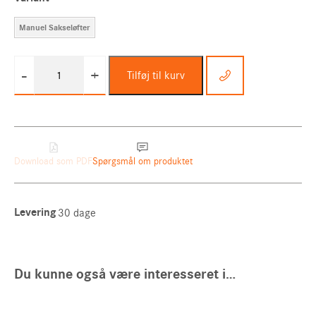
Manuel Sakseløfter
-
+
Tilføj til kurv
STILL
Sakseløfter
antal
Download som PDF
Spørgsmål om produktet
Levering
30 dage
Du kunne også være interesseret i…