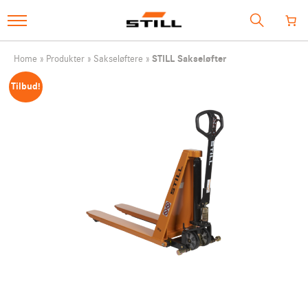
SHOP
Home
»
Produkter
»
Sakseløftere
»
STILL Sakseløfter
Tilbud!
MÅNEDENS UDVALGTE
BRUGTE MASKINER
SERVICE
TILBEHØR
e-mail
webshop@still.dk
Vores hotlines: