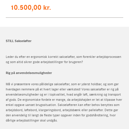
10.500,00
kr.
STILL Sakseløfter
I Estland kan processen med at fjerne selvpålagte
Leder du efter en ergonomisk korrekt sakseløfter, som forenkler arbejdsprocessen
spillebegrænsninger være kompliceret, da disse
og som altid sikrer gode arbejdsstillinger for brugeren?
begrænsninger normalt er en del af ansvarlige
Rig på anvendelsesmuligheder
spilleprogrammer, der har til formål at forhindre problematisk
spilleadfærd. Spillere, der frivilligt har pålagt begrænsninger
Må vi præsentere vores pålidelige sakseløfter, som er yderst holdbar, og som gør
på deres spilaktiviteter, kan normalt starte processen med at
Anmod om tilbud
Spørgsmål om produkt
hverdagen nemmere på et hvert lager eller værksted! Vores sakseløfter er rig på
hasartmängu piirangu kustutamine
ved at kontakte den
anvendelsesmuligheder og er i topkvalitet, hvad angår løft, sænkning og transport
Fornavn
Fornavn
af gods. De ergonomiske fordele er mange, da arbejdshøjden er let at tilpasse hver
relevante spiloperatør eller tilsynsmyndighed, såsom det
enkel opgave uanset brugssituation. Sakseløfteren kan efter behov benyttes som
estiske skatte- og toldnævn. Efter en vis periode med ro på,
Efternavn
Efternavn
arbejdsbord, løftebord, klargøringsbord, arbejdsbænk eller palleløfter. Dette gør
som kan variere afhængigt af de specifikke betingelser for
den anvendelig til langt de fleste typer opgaver inden for godshåndtering, hvor
dårlige arbejdsstillinger skal undgås.
begrænsningen, kan spilleren genoptage sit spil. I