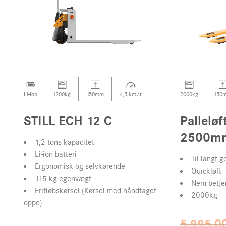
Li-Ion
1200kg
150mm
4,5 km/t
2000kg
150
STILL ECH 12 C
Pallelø
2500mm
1,2 tons kapacitet
Li-ion batteri
Til langt g
Ergonomisk og selvkørende
Quickløft
115 kg egenvægt
Nem betje
Fritløbskørsel (Kørsel med håndtaget
2000kg
oppe)
5.995,0