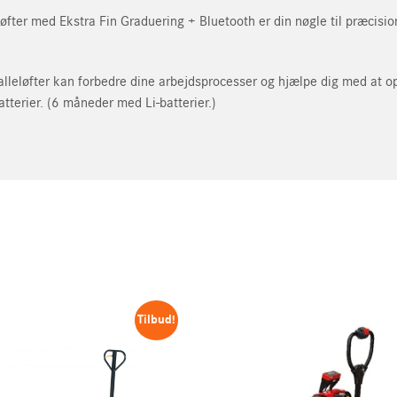
r
fter med Ekstra Fin Graduering + Bluetooth er din nøgle til præcision
.
alleløfter kan forbedre dine arbejdsprocesser og hjælpe dig med at o
atterier. (6 måneder med Li-batterier.)
ortrolighedspolitikken.
g hermed enig i brugen af mine personlige data i overensstemmelse 
lse.
Tilbud!