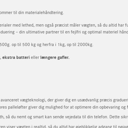
kommer til din materialehåndtering.
materialer med lethed, men også præcist måler vægten, så du altid har f
duering – din ultimative partner til en fejlfri og optimal materiel hå
 500g. op til 500 kg og herfra i 1kg, op til 2000kg.
,
ekstra batteri
eller
længere gafler.
d avanceret vægteknologi, der giver dig en usædvanlig præcis gradue
ukt
vores palleløfter giver dig mulighed for at optimere din opbevaring og
Efternavn
så du nemt og smart kan sende vejedata til din telefon. Dette sikrer
Efternavn
eren viser vægten i realtid, så du altid har øjeblikkelig adgang til n