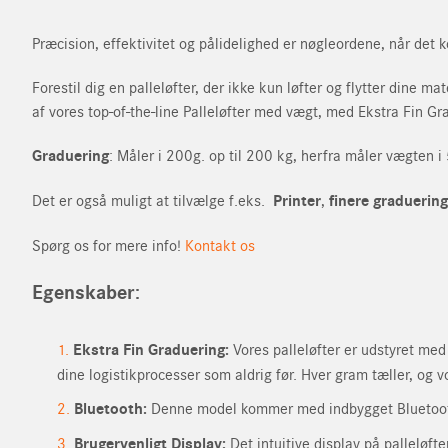
Præcision, effektivitet og pålidelighed er nøgleordene, når det 
Forestil dig en palleløfter, der ikke kun løfter og flytter dine 
af vores top-of-the-line Palleløfter med vægt, med Ekstra Fin Gra
Graduering
: Måler i 200g. op til 200 kg, herfra måler vægten i
Det er også muligt at tilvælge f.eks.
Printer
,
finere graduering
Spørg os for mere info!
Kontakt os
Egenskaber:
Ekstra Fin Graduering:
Vores palleløfter er udstyret me
Spørgsmål om prod
dine logistikprocesser som aldrig før. Hver gram tæller, og 
Fornavn
Anmod om tilbud
Bluetooth:
Denne model kommer med indbygget Bluetooth, 
Fornavn
Brugervenligt Display:
Det intuitive display på palleløft