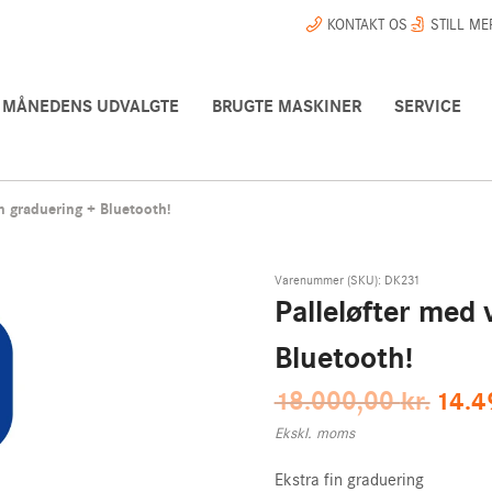
KONTAKT OS
STILL M
MÅNEDENS UDVALGTE
BRUGTE MASKINER
SERVICE
n graduering + Bluetooth!
Varenummer (SKU):
DK231
Palleløfter med 
Bluetooth!
Original
18.000,00
kr.
14.4
rolley 26L
El stablere
Stopklods til palleløfter
Palleløftere
Gratis plakater
price
Ekskl. moms
was:
18.000,
Ekstra fin graduering