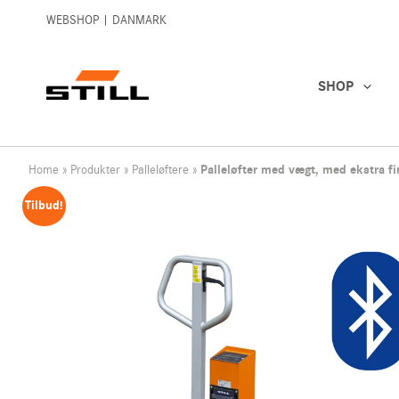
WEBSHOP | DANMARK
SHOP
Home
»
Produkter
»
Palleløftere
»
Palleløfter med vægt, med ekstra fi
Tilbud!
Alle produkter
Elektriske palleløftere
Aquat