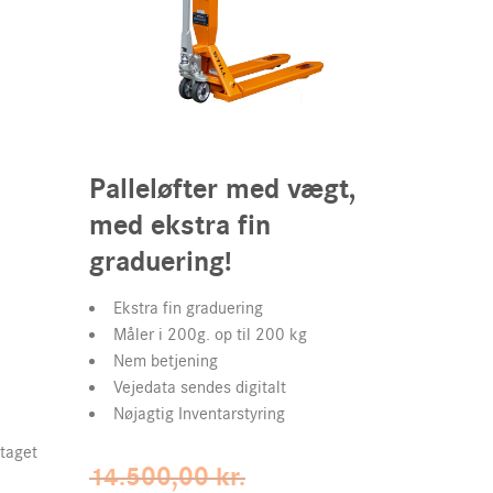
Palleløfter med vægt,
med ekstra fin
graduering!
Ekstra fin graduering
Måler i 200g. op til 200 kg
Nem betjening
Vejedata sendes digitalt
Nøjagtig Inventarstyring
dtaget
Original
14.500,00
kr.