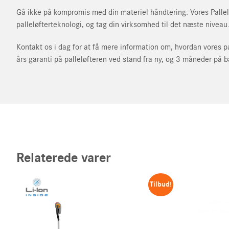
STILL kundenumme
Gå ikke på kompromis med din materiel håndtering. Vores Pallelø
palleløfterteknologi, og tag din virksomhed til det næste niveau
Kontakt os i dag for at få mere information om, hvordan vores p
års garanti på palleløfteren ved stand fra ny, og 3 måneder på b
Jeg accepterer f
Jeg erklærer mi
om databeskytte
Relaterede varer
Tilbud!