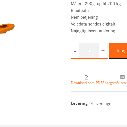
Måler i 200g. op til 200 kg
Bluetooth
Nem betjening
Vejedata sendes digitalt
Nøjagtig Inventarstyring
feltruck
Løftebord / Arbejdsbord
Merchan
-
+
Tilføj 
Palleløfter
med
vægt,
med
ekstra
Download som PDF
Spørgsmål om 
fin
graduering
+
Levering
14 hverdage
Bluetooth!
antal