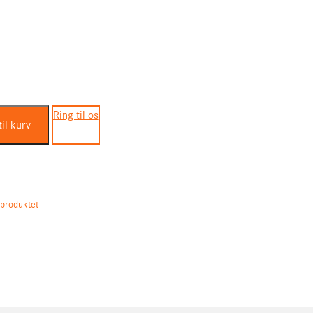
dise
Ring til os
til kurv
produktet