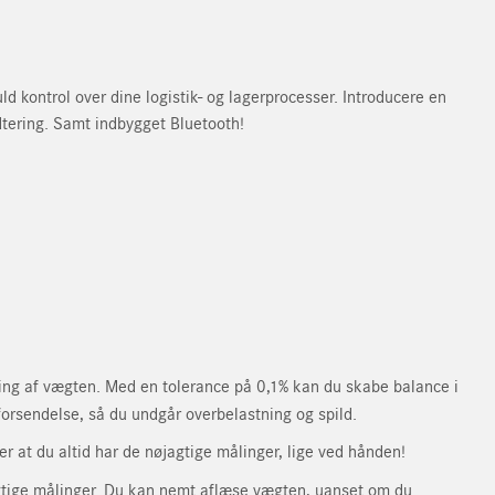
uld kontrol over dine logistik- og lagerprocesser. Introducere en
ndtering. Samt indbygget Bluetooth!
ring af vægten. Med en tolerance på 0,1% kan du skabe balance i
 forsendelse, så du undgår overbelastning og spild.
 at du altid har de nøjagtige målinger, lige ved hånden!
øjagtige målinger. Du kan nemt aflæse vægten, uanset om du