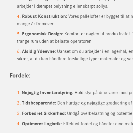
arbejder i dæmpet belysning eller skarpt sollys.
Telefon
(Påkrævet)
Robust Konstruktion:
Vores palleløfter er bygget til at
Firma
mange år fremover.
Ergonomisk Design:
Komfort er nøglen til produktivitet.
E-mail
(Påkrævet)
trange rum uden at belaste operatøren.
Adresselinje
Alsidig Ydeevne:
Uanset om du arbejder i en lagerhal, en 
sikrer, at du kan håndtere forskellige typer materialer og v
Adresselinje 2
Din forespørgsel
(P
By
Fordele:
Land
Nøjagtig Inventarstyring:
Hold styr på dine varer med pr
Tidsbesparende:
Den hurtige og nøjagtige graduering af vo
Forbedret Sikkerhed:
Undgå overbelastning og potentiell
Skriv e-mail
Optimeret Logistik:
Effektivt fordel og håndter dine mate