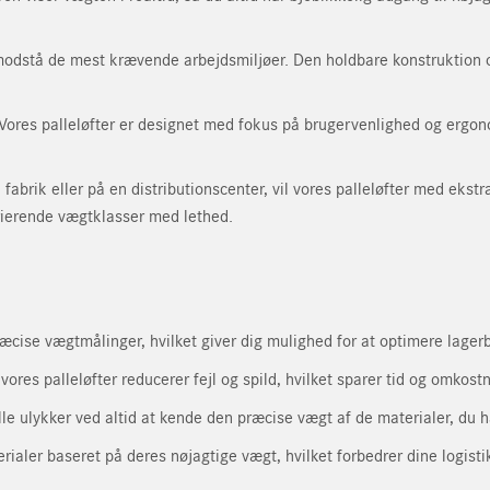
 modstå de mest krævende arbejdsmiljøer. Den holdbare konstruktion og 
 Vores palleløfter er designet med fokus på brugervenlighed og ergon
fabrik eller på en distributionscenter, vil vores palleløfter med ekst
arierende vægtklasser med lethed.
åkrævet)
Postnr.
æcise vægtmålinger, hvilket giver dig mulighed for at optimere lage
res palleløfter reducerer fejl og spild, hvilket sparer tid og omkostni
e ulykker ved altid at kende den præcise vægt af de materialer, du h
Bekræft e-mail
rialer baseret på deres nøjagtige vægt, hvilket forbedrer dine logist