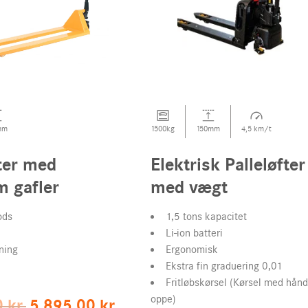
mm
1500kg
150mm
4,5 km/t
fter med
Elektrisk Palleløfter
 gafler
med vægt
ods
1,5 tons kapacitet
Li-ion batteri
ning
Ergonomisk
Ekstra fin graduering 0,01
Fritløbskørsel (Kørsel med hån
oppe)
Original
Current
0
kr.
5.895,00
kr.