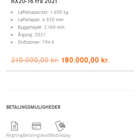
RX20-16 fra 2021
Løftekapacitet: 1.600 kg
Løftehøjde: 4.920 mm
Byggehøjde: 2.160 mm
Årgang: 2021
Driftstimer: 794 h
Original
Current
210.000,00
kr.
180.000,00
kr.
price
price
was:
is:
210.000,00 kr..
180.000,00 
BETALINGSMULIGHEDER
Regning
Betalingskort
Mobilepay