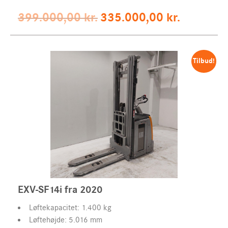
Original
Current
399.000,00
kr.
335.000,00
kr.
price
price
was:
is:
399.000,00 kr..
335.000,00
Tilbud!
EXV-SF14i fra 2020
Løftekapacitet: 1.400 kg
Løftehøjde: 5.016 mm