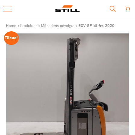
SHOP
Home
»
Produkter
»
Månedens udvalgte
»
EXV-SF14i fra 2020
Tilbud!
MÅNEDENS UDVALGTE
BRUGTE MASKINER
SERVICE
TILBEHØR
e-mail
webshop@still.dk
Vores hotlines: