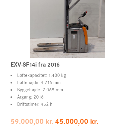
Firma
Telefon
Telefon
(Påkrævet)
(Påkrævet)
Adresselinje
E-mail
E-mail
(Påkrævet)
(Påkrævet)
Adresselinje 2
Din forespørgsel
Din forespørgsel
(Påkrævet)
(Påkrævet)
By
EXV-SF14i fra 2016
Postnr.
Løftekapacitet: 1.400 kg
Løftehøjde: 4.716 mm
Land
Byggehøjde: 2.065 mm
Årgang: 2016
Driftstimer: 452 h
Skriv e-mail
Original
Current
59.000,00
kr.
45.000,00
kr.
Bekræft e-mail
price
price