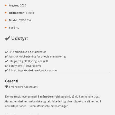
Årgang:
2020
Driftstimer:
1.308h
Model:
EXV‑SF14i
6266140
✔️
Udstyr:
✔️ LED-arbejdslys og projektører
✔️ Joystick/fodbetjening for præcis manøvrering
✔️ Integreret gaffelflyt og sideskift
✔️ Safetylight / advarselslys
✔️ Afsmitningsfrie dæk med godt mønster
Garanti
🛡️ 3 måneders fuld garanti
Denne truck leveres med
3 måneders fuld garanti
, så du kan handle trygt.
Garantien dækker mekaniske og tekniske fejl og giver dig ekstra sikkerhed i
opstartsperioden – uden uforudsete omkostninger.