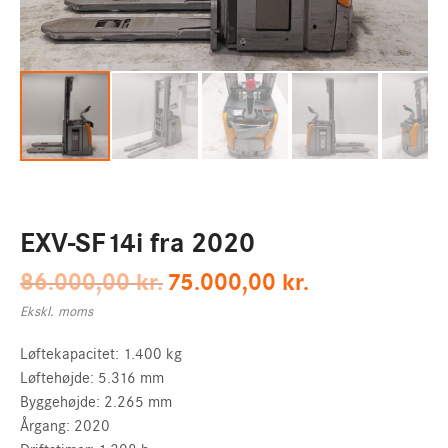
x
Webshop
+45 30 12 73 10
Live chat
Kontakt os på livechatten for at få svar på dine spørgsmål!
Kontakt os
EXV-SF14i fra 2020
STILL MERCHANDISE
Original
Current
86.000,00
kr.
75.000,00
kr.
price
price
Min konto
Ekskl. moms
was:
is:
86.000,00 kr..
75.000,00 kr..
Løftekapacitet: 1.400 kg
HOVEDSIDE
Løftehøjde: 5.316 mm
Byggehøjde: 2.265 mm
Årgang: 2020