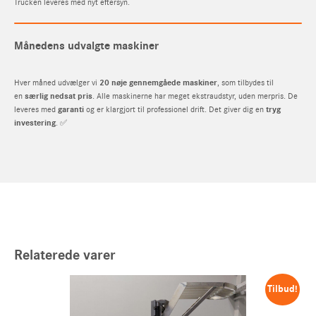
Trucken leveres med nyt eftersyn.
Månedens udvalgte maskiner
Hver måned udvælger vi
20 nøje gennemgåede maskiner
, som tilbydes til
en
særlig nedsat pris
. Alle maskinerne har meget ekstraudstyr, uden merpris. De
leveres med
garanti
og er klargjort til professionel drift. Det giver dig en
tryg
investering
. ✅
Anmod om tilbud
Spørgsmål om produkt
Spørgsmål om produkt
Fornavn
Fornavn
Fornavn
Relaterede varer
Efternavn
Efternavn
Efternavn
Tilbud!