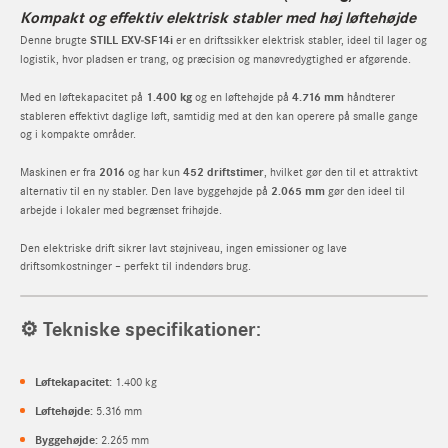
Kompakt og effektiv elektrisk stabler med høj løftehøjde
Denne brugte
STILL EXV‑SF14i
er en driftssikker elektrisk stabler, ideel til lager og
logistik, hvor pladsen er trang, og præcision og manøvredygtighed er afgørende.
Med en løftekapacitet på
1.400 kg
og en løftehøjde på
4.716 mm
håndterer
stableren effektivt daglige løft, samtidig med at den kan operere på smalle gange
og i kompakte områder.
Maskinen er fra
2016
og har kun
452 driftstimer
, hvilket gør den til et attraktivt
alternativ til en ny stabler. Den lave byggehøjde på
2.065 mm
gør den ideel til
arbejde i lokaler med begrænset frihøjde.
Den elektriske drift sikrer lavt støjniveau, ingen emissioner og lave
driftsomkostninger – perfekt til indendørs brug.
⚙️
Tekniske specifikationer:
Løftekapacitet:
1.400 kg
Løftehøjde:
5.316 mm
Byggehøjde:
2.265 mm