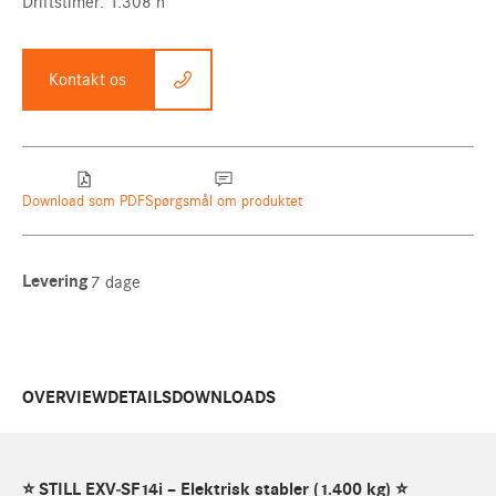
Driftstimer: 1.308 h
Kontakt os
Download som PDF
Spørgsmål om produktet
Levering
7 dage
OVERVIEW
DETAILS
DOWNLOADS
⭐
STILL EXV‑SF14i – Elektrisk stabler (1.400 kg)
⭐