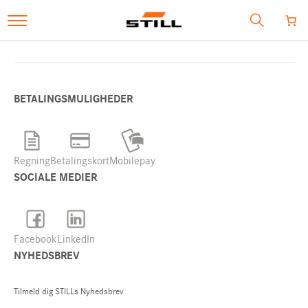
SHOP
MÅNEDENS UDVALGTE
BETALINGSMULIGHEDER
BRUGTE MASKINER
Regning
Betalingskort
Mobilepay
SERVICE
SOCIALE MEDIER
TILBEHØR
Facebook
LinkedIn
e-mail
webshop@still.dk
NYHEDSBREV
Tilmeld dig STILLs Nyhedsbrev
Vores hotlines: