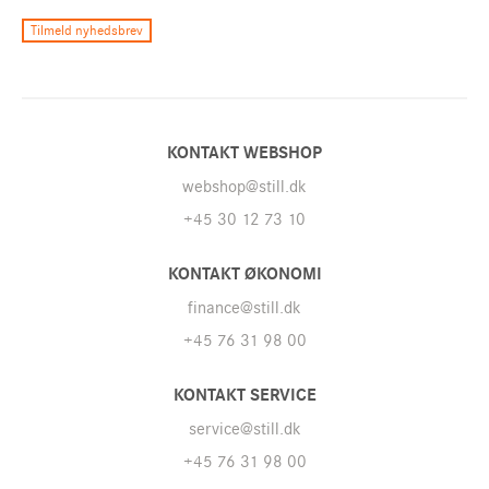
x
Webshop
+45 30 12 73 10
Tilmeld nyhedsbrev
Live chat
Kontakt os på livechatten for at få svar på dine spørgsmål!
KONTAKT WEBSHOP
webshop@still.dk
Kontakt os
+45 30 12 73 10
STILL MERCHANDISE
KONTAKT ØKONOMI
finance@still.dk
Min konto
+45 76 31 98 00
KONTAKT SERVICE
HOVEDSIDE
service@still.dk
+45 76 31 98 00